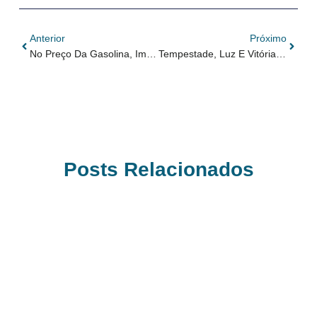
Anterior
Próximo
No Preço Da Gasolina, Impostos Fazem Do Estado O Vilão
Tempestade, Luz E Vitória: Abusos Regulatórios No RenovaBio
Posts Relacionados