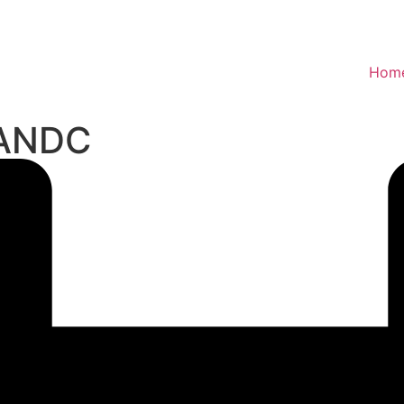
Hom
a ANDC