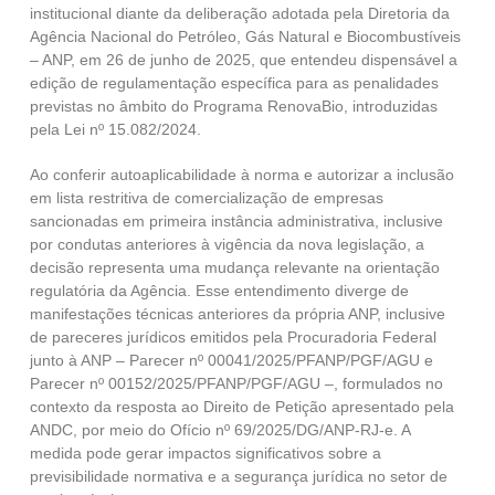
institucional diante da deliberação adotada pela Diretoria da
Agência Nacional do Petróleo, Gás Natural e Biocombustíveis
– ANP, em 26 de junho de 2025, que entendeu dispensável a
edição de regulamentação específica para as penalidades
previstas no âmbito do Programa RenovaBio, introduzidas
pela Lei nº 15.082/2024.
Ao conferir autoaplicabilidade à norma e autorizar a inclusão
em lista restritiva de comercialização de empresas
sancionadas em primeira instância administrativa, inclusive
por condutas anteriores à vigência da nova legislação, a
decisão representa uma mudança relevante na orientação
regulatória da Agência. Esse entendimento diverge de
manifestações técnicas anteriores da própria ANP, inclusive
de pareceres jurídicos emitidos pela Procuradoria Federal
junto à ANP – Parecer nº 00041/2025/PFANP/PGF/AGU e
Parecer nº 00152/2025/PFANP/PGF/AGU –, formulados no
contexto da resposta ao Direito de Petição apresentado pela
ANDC, por meio do Ofício nº 69/2025/DG/ANP-RJ-e. A
medida pode gerar impactos significativos sobre a
previsibilidade normativa e a segurança jurídica no setor de