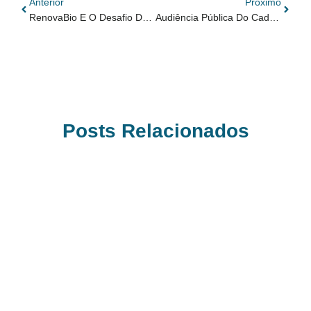
Anterior
Próximo
RenovaBio E O Desafio Do Realismo Climático: Quem Paga A Conta?
Audiência Pública Do Cade Debate Concorrência No Mercado De Combustíveis E Destaca Papel Estratégico Das Distribuidoras Regionais
Posts Relacionados