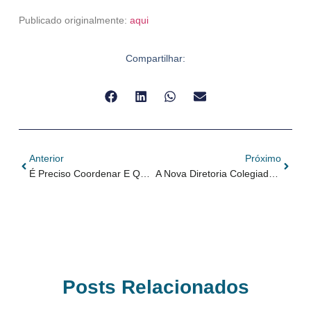
Publicado originalmente:
aqui
Compartilhar:
Anterior
Próximo
É Preciso Coordenar E Qualificar O Combate Aos Crimes No Mercado De Combustíveis
A Nova Diretoria Colegiada Da ANP E O Desafio Da Regulação Setorial
Posts Relacionados