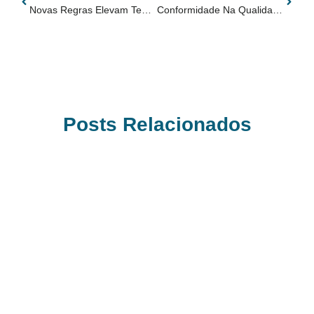
Novas Regras Elevam Tensões No Mercado De Combustíveis
Conformidade Na Qualidade Dos Combustíveis Alcança 95,9% No Primeiro Trimestre
Posts Relacionados